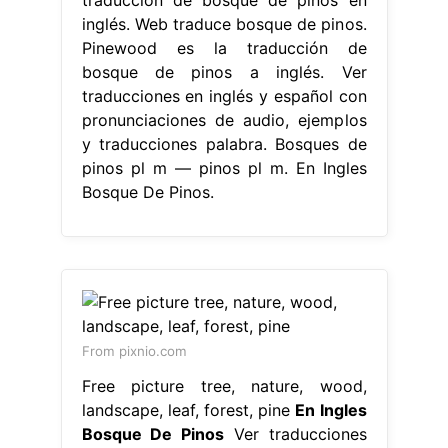
inglés. Web traduce bosque de pinos.
Pinewood es la traducción de
bosque de pinos a inglés. Ver
traducciones en inglés y español con
pronunciaciones de audio, ejemplos
y traducciones palabra. Bosques de
pinos pl m — pinos pl m. En Ingles
Bosque De Pinos.
From pixnio.com
Free picture tree, nature, wood,
landscape, leaf, forest, pine
En Ingles
Bosque De Pinos
Ver traducciones