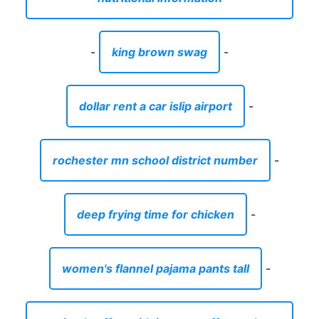
-
king brown swag
-
dollar rent a car islip airport
-
rochester mn school district number
-
deep frying time for chicken
-
women's flannel pajama pants tall
-