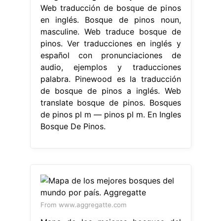
Web traducción de bosque de pinos
en inglés. Bosque de pinos noun,
masculine. Web traduce bosque de
pinos. Ver traducciones en inglés y
español con pronunciaciones de
audio, ejemplos y traducciones
palabra. Pinewood es la traducción
de bosque de pinos a inglés. Web
translate bosque de pinos. Bosques
de pinos pl m — pinos pl m. En Ingles
Bosque De Pinos.
From www.aggregatte.com