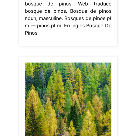
bosque de pinos. Web traduce
bosque de pinos. Bosque de pinos
noun, masculine. Bosques de pinos pl
m — pinos pl m. En Ingles Bosque De
Pinos.