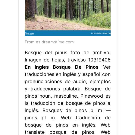
From es.dreamstime.com
Bosque del pinus foto de archivo.
Imagen de hojas, travieso 10319406
En Ingles Bosque De Pinos
Ver
traducciones en inglés y español con
pronunciaciones de audio, ejemplos
y traducciones palabra. Bosque de
pinos noun, masculine. Pinewood es
la traducción de bosque de pinos a
inglés. Bosques de pinos pl m —
pinos pl m. Web traducción de
bosque de pinos en inglés. Web
translate bosque de pinos. Web