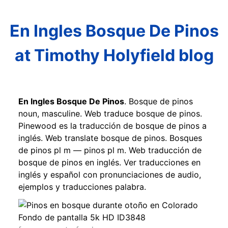
En Ingles Bosque De Pinos
at Timothy Holyfield blog
En Ingles Bosque De Pinos
. Bosque de pinos
noun, masculine. Web traduce bosque de pinos.
Pinewood es la traducción de bosque de pinos a
inglés. Web translate bosque de pinos. Bosques
de pinos pl m — pinos pl m. Web traducción de
bosque de pinos en inglés. Ver traducciones en
inglés y español con pronunciaciones de audio,
ejemplos y traducciones palabra.