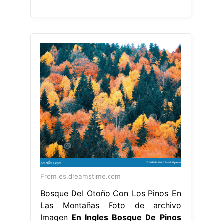
From es.dreamstime.com
Bosque Del Otoño Con Los Pinos En
Las Montañas Foto de archivo
Imagen
En Ingles Bosque De Pinos