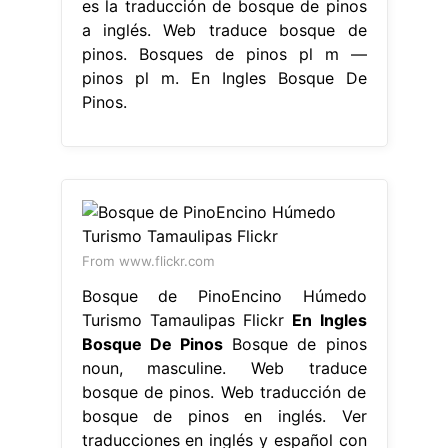
es la traducción de bosque de pinos
a inglés. Web traduce bosque de
pinos. Bosques de pinos pl m —
pinos pl m. En Ingles Bosque De
Pinos.
From www.flickr.com
Bosque de PinoEncino Húmedo
Turismo Tamaulipas Flickr
En Ingles
Bosque De Pinos
Bosque de pinos
noun, masculine. Web traduce
bosque de pinos. Web traducción de
bosque de pinos en inglés. Ver
traducciones en inglés y español con