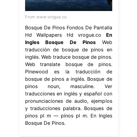
From www.vrogue.co
Bosque De Pinos Fondos De Pantalla
Hd Wallpapers Hd vrogue.co
En
Ingles Bosque De Pinos
Web
traducción de bosque de pinos en
inglés. Web traduce bosque de pinos.
Web translate bosque de pinos.
Pinewood es la traducción de
bosque de pinos a inglés. Bosque de
pinos noun, masculine. Ver
traducciones en inglés y español con
pronunciaciones de audio, ejemplos
y traducciones palabra. Bosques de
pinos pl m — pinos pl m. En Ingles
Bosque De Pinos.