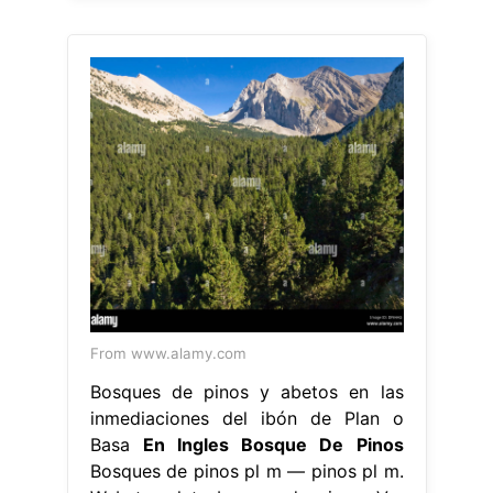
From www.alamy.com
Bosques de pinos y abetos en las
inmediaciones del ibón de Plan o
Basa
En Ingles Bosque De Pinos
Bosques de pinos pl m — pinos pl m.