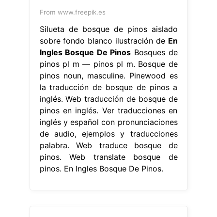
From www.freepik.es
Silueta de bosque de pinos aislado
sobre fondo blanco ilustración de
En
Ingles Bosque De Pinos
Bosques de
pinos pl m — pinos pl m. Bosque de
pinos noun, masculine. Pinewood es
la traducción de bosque de pinos a
inglés. Web traducción de bosque de
pinos en inglés. Ver traducciones en
inglés y español con pronunciaciones
de audio, ejemplos y traducciones
palabra. Web traduce bosque de
pinos. Web translate bosque de
pinos. En Ingles Bosque De Pinos.